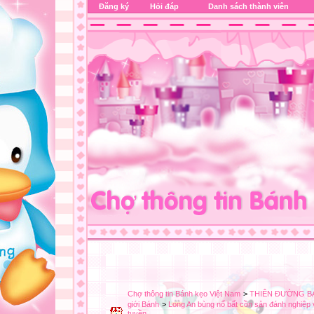
Đăng ký
Hỏi đáp
Danh sách thành viên
Chợ thông tin Bánh kẹo Việt Nam
>
THIÊN ĐƯỜNG B
giới Bánh
>
Long An bùng nổ bất cồn sản đánh nghiệp và
tuyền