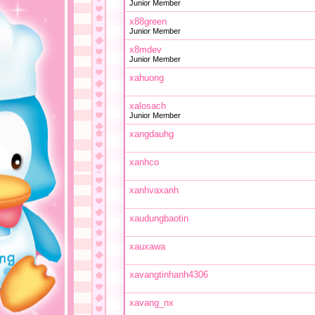
Junior Member
x88green
Junior Member
x8mdev
Junior Member
xahuong
xalosach
Junior Member
xangdauhg
xanhco
xanhvaxanh
xaudungbaotin
xauxawa
xavangtinhanh4306
xavang_nx