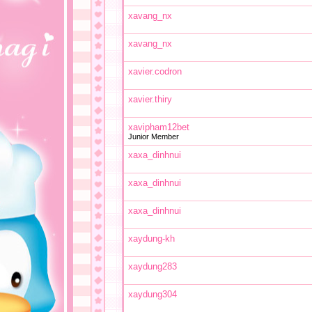
xavang_nx
xavang_nx
xavier.codron
xavier.thiry
xavipham12bet
Junior Member
xaxa_dinhnui
xaxa_dinhnui
xaxa_dinhnui
xaydung-kh
xaydung283
xaydung304