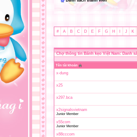
Danh sách thành viên
#
A
B
C
D
E
F
G
H
I
J
K
Chợ thông tin Bánh kẹo Việt Nam: Danh s
Tên tài khoản
x-dung
x25
x297.bca
x2signalsvietnam
Junior Member
x55com
Junior Member
x88cccom