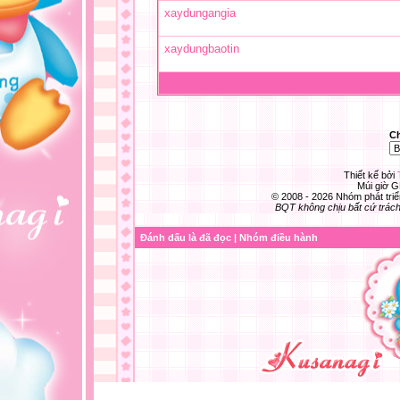
xaydungangia
xaydungbaotin
C
Thiết kế bởi
Múi giờ G
© 2008 - 2026 Nhóm phát t
BQT không chịu bất cứ trách 
Đánh dấu là đã đọc
|
Nhóm điều hành