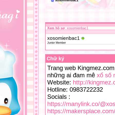
xosomienbac1
Xem hồ sơ
: xosomienbac1
xosomienbac1
Junior Member
Chữ ký
Trang web Kingmez.com 
những ai đam mê
xổ số 
Website:
http://kingmez
Hotline: 0983722232
Socials :
https://manylink.co/@x
https://makersplace.co