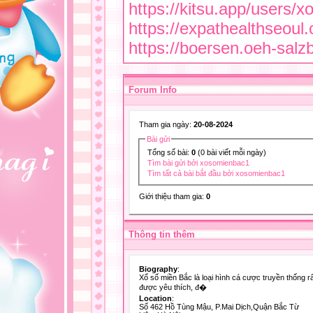
https://kitsu.app/users/
https://expathealthseoul
https://boersen.oeh-salz
Forum Info
Tham gia ngày:
20-08-2024
Bài gửi
Tổng số bài:
0
(0 bài viết mỗi ngày)
Tìm bài gửi bởi xosomienbac1
Tìm tất cả bài bắt đầu bởi xosomienbac1
Giới thiệu tham gia:
0
Thông tin thêm
Biography
:
Xổ số miền Bắc là loại hình cá cược truyền thống r
được yêu thích, đ�
Location
:
Số 462 Hồ Tùng Mậu, P.Mai Dịch,Quận Bắc Từ