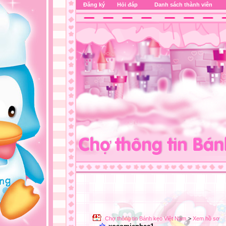
Đăng ký
Hỏi đáp
Danh sách thành viên
Chợ thông tin Bánh kẹo Việt Nam
>
Xem hồ sơ