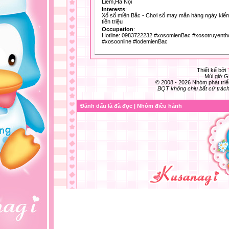
Liêm,Hà Nội
Interests
:
Xổ số miền Bắc - Chơi số may mắn hàng ngày kiế
tiền triệu
Occupation
:
Hotline: 0983722232 #xosomienBac #xosotruyenth
#xosoonline #lodemienBac
Thiết kế bởi
Múi giờ G
© 2008 - 2026 Nhóm phát t
BQT không chịu bất cứ trách 
Đánh dấu là đã đọc
|
Nhóm điều hành