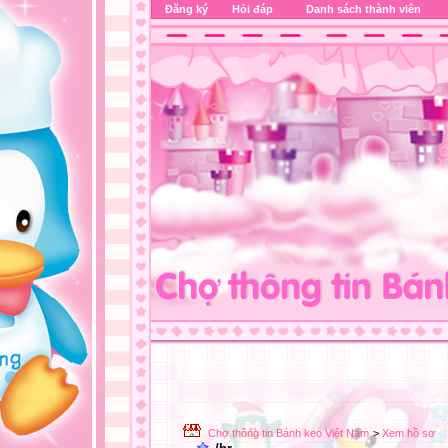
Đăng ký
Hỏi đáp
Danh sách thành viên
Chợ thông tin Bánh kẹo Việt Nam
>
Xem hồ sơ