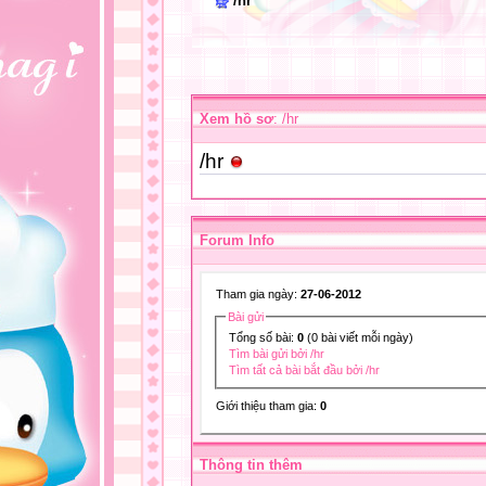
/hr
Xem hồ sơ
: /hr
/hr
Forum Info
Tham gia ngày:
27-06-2012
Bài gửi
Tổng số bài:
0
(0 bài viết mỗi ngày)
Tìm bài gửi bởi /hr
Tìm tất cả bài bắt đầu bởi /hr
Giới thiệu tham gia:
0
Thông tin thêm