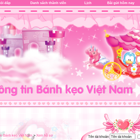
ỏi đáp
Danh sách thành viên
Lịch
Bài gửi hôm nay
in Bánh kẹo Việt Nam
>
Xem hồ sơ
Tên tài khoản