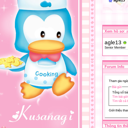
agle13
Xem hồ sơ
: 
agle13
Senior Member
Forum Info
Tham gia ngà
Bài gửi
Tổng số bà
Tìm bài gửi
Tìm tất cả 
Giới thiệu th
Thông tin th