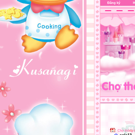
Đăng ký
H
Chợ thông t