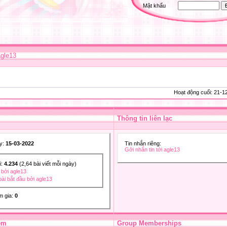
Mật khẩu
agle13
Hoạt động cuối: 21-
Thông tin liên lạc
y:
15-03-2022
Tin nhắn riêng:
Gởi nhắn tin tới agle13
i:
4.234
(2,64 bài viết mỗi ngày)
 bởi agle13
bài bắt đầu bởi agle13
am gia:
0
êm
Group Memberships